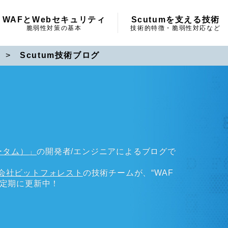
WAFとWebセキュリティ
Scutumを支える技術
脆弱性対策の基本
技術的特徴・脆弱性対応など
>
Scutum技術ブログ
ータム）」
の開発者/エンジニアによるブログで
会社ビットフォレスト
の技術チームが、“WAF
不定期に更新中！