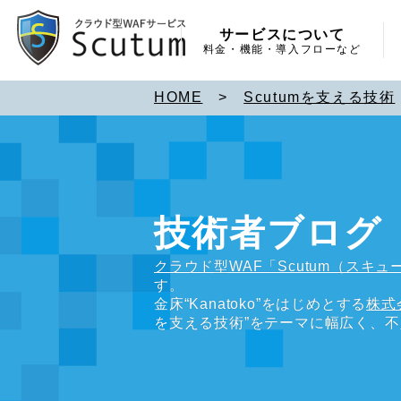
サービスについて
料金・機能・導入フローなど
HOME
>
Scutumを支える技術
技術者ブログ
クラウド型WAF「Scutum（スキュ
す。
金床“Kanatoko”をはじめとする
株式
を支える技術”をテーマに幅広く、