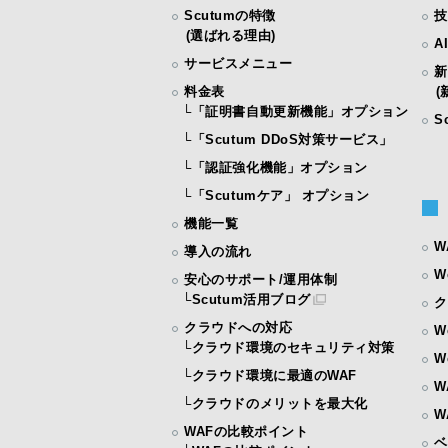
Scutumの特徴
技
(選ばれる理由)
A
サービスメニュー
新
料金表
(新
└
「証明書自動更新機能」オプション
S
└
「Scutum DDoS対策サービス」
└
「認証強化機能」オプション
└
「Scutumケア」 オプション
機能一覧
W
導入の流れ
W
安心のサポート/運用体制
└
Scutum活用ブログ
ク
クラウドへの対応
W
└
クラウド環境のセキュリティ対策
W
└
クラウド環境に最適のWAF
W
└
クラウドのメリットを最大化
W
WAFの比較ポイント
ベ