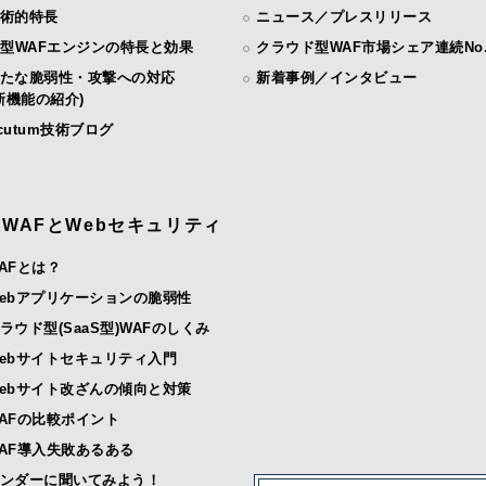
術的特長
ニュース／プレスリリース
I型WAFエンジンの特長と効果
クラウド型WAF市場シェア連続No.
たな脆弱性・攻撃への対応
新着事例／インタビュー
機能の紹介)
cutum技術ブログ
WAFとWebセキュリティ
AFとは？
ebアプリケーションの脆弱性
ラウド型(SaaS型)WAFのしくみ
ebサイトセキュリティ入門
ebサイト改ざんの傾向と対策
AFの比較ポイント
AF導入失敗あるある
ンダーに聞いてみよう！