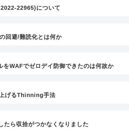
2022-22965)について
Fの回避/難読化とは何か
サルをWAFでゼロデイ防御できたのは何故か
能を上げるThinning手法
グしたら収拾がつかなくなりました