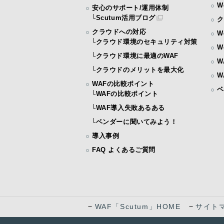
W
安心のサポート/運用体制
└
Scutum活用ブログ
ク
クラウドへの対応
W
└
クラウド環境のセキュリティ対策
W
└
クラウド環境に最適のWAF
W
└
クラウドのメリットを最大化
W
WAFの比較ポイント
ベ
└
WAFの比較ポイント
└
WAF導入失敗あるある
└
ベンダーに聞いてみよう！
導入事例
FAQ よくあるご質問
－
－
WAF「Scutum」HOME
サイト