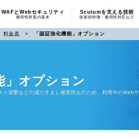
WAFとWebセキュリティ
Scutumを支える技術
脆弱性対策の基本
技術的特徴・脆弱性対応など
>
料金表
>
「認証強化機能」オプション
能」オプション
スト攻撃などの成りすまし被害防止のため、利用中のWeb