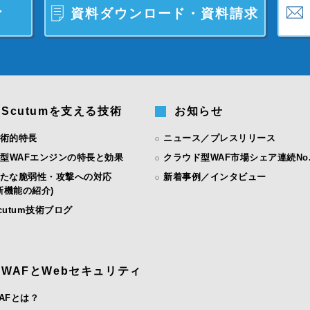
ー
資料ダウンロード・資料請求
Scutumを支える技術
お知らせ
術的特長
ニュース／プレスリリース
I型WAFエンジンの特長と効果
クラウド型WAF市場シェア連続No.
たな脆弱性・攻撃への対応
新着事例／インタビュー
機能の紹介)
cutum技術ブログ
WAFとWebセキュリティ
AFとは？