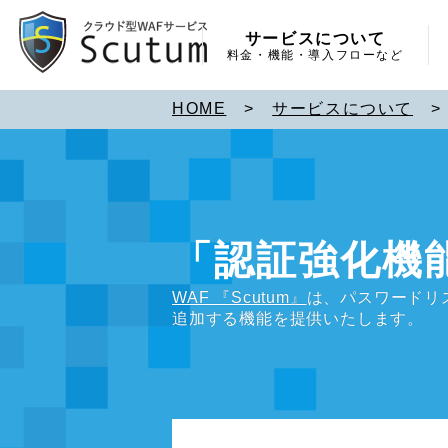
サービスについて
料金・機能・導入フローなど
HOME
>
サービスについて
「認証強化機
WAF 『Scutum』
は、パスワードリ
追加する機能を提供いたします。