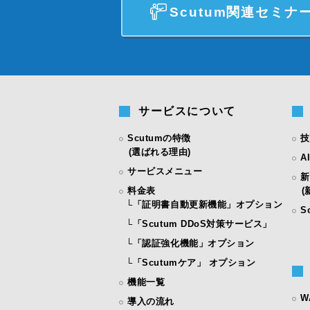
Scutum関連セミナ
サービスについて
Scutumの特徴
技
(選ばれる理由)
A
サービスメニュー
新
料金表
(新
└
「証明書自動更新機能」オプション
S
└
「Scutum DDoS対策サービス」
└
「認証強化機能」オプション
└
「Scutumケア」 オプション
機能一覧
W
導入の流れ