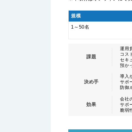
規模
1～50名
運用
コス
課題
セキ
預か
導入
決め手
サポ
防御
会社
効果
サポ
脆弱