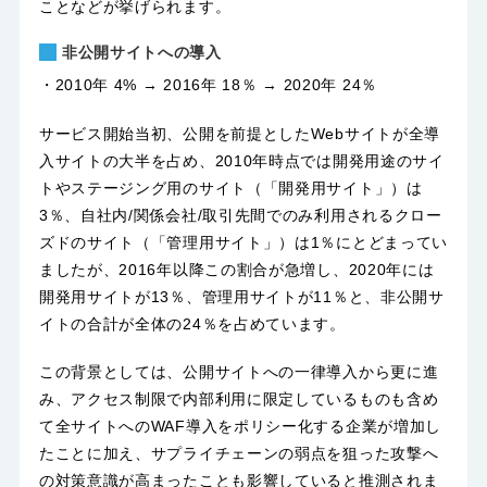
ことなどが挙げられます。
非公開サイトへの導入
・2010年 4% → 2016年 18％ → 2020年 24％
サービス開始当初、公開を前提としたWebサイトが全導
入サイトの大半を占め、2010年時点では開発用途のサイ
トやステージング用のサイト（「開発用サイト」）は
3％、自社内/関係会社/取引先間でのみ利用されるクロー
ズドのサイト（「管理用サイト」）は1％にとどまってい
ましたが、2016年以降この割合が急増し、2020年には
開発用サイトが13％、管理用サイトが11％と、非公開サ
イトの合計が全体の24％を占めています。
この背景としては、公開サイトへの一律導入から更に進
み、アクセス制限で内部利用に限定しているものも含め
て全サイトへのWAF導入をポリシー化する企業が増加し
たことに加え、サプライチェーンの弱点を狙った攻撃へ
の対策意識が高まったことも影響していると推測されま