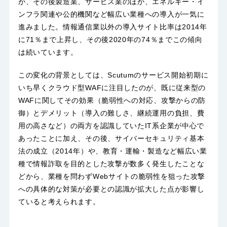
が、その後製造業、サービス業のほか、エネルギー・イ
ンフラ関連や公的機関など幅広い業種への導入が一気に
進みました。情報通信業以外の導入サイト比率は2014年
に71％まで上昇し、その後2020年の74％までこの傾向
は続いています。
この変化の背景としては、Scutumのサービス開始初期に
いち早くクラウド型WAFに注目したのが、既に従来型の
WAFに関してその効果（脆弱性への対応、攻撃からの防
御）とデメリット（導入の難しさ、継続運用の負担、費
用の高さなど）の両方を認識していたIT系企業が中心で
あったことに加え、その後、サイバーセキュリティ基本
法の成立（2014年）や、教育・運輸・製造など幅広い業
種で情報詐取を目的とした攻撃が数多く発生したことな
どから、業種を問わずWebサイトの脆弱性を狙った攻撃
への具体的な対策が必要との認識が拡大した点が影響し
ていると考えられます。