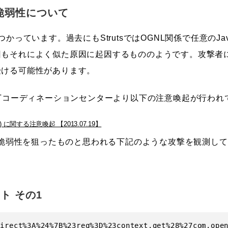
s の脆弱性について
弱性が見つかっています。過去にもStrutsではOGNL関係で任意の
もそれによく似た原因に起因するもののようです。攻撃者に
受ける可能性があります。
RTコーディネーションセンターより以下の注意喚起が行われ
016) に関する注意喚起 【2013.07.19】
この脆弱性を狙ったものと思われる下記のような攻撃を観測し
ト その1
irect%3A%24%7B%23req%3D%23context.get%28%27com.open