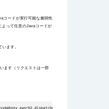
Javaコードが実行可能な脆弱性
よって任意のJavaコードが
ています。
ています（リクエストは一部
symphony.xwork2.dispatcher.HttpServletRequest%27%29