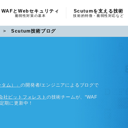
WAFとWebセキュリティ
Scutumを支える技術
脆弱性対策の基本
技術的特徴・脆弱性対応など
>
Scutum技術ブログ
ータム）」
の開発者/エンジニアによるブログで
会社ビットフォレスト
の技術チームが、“WAF
不定期に更新中！