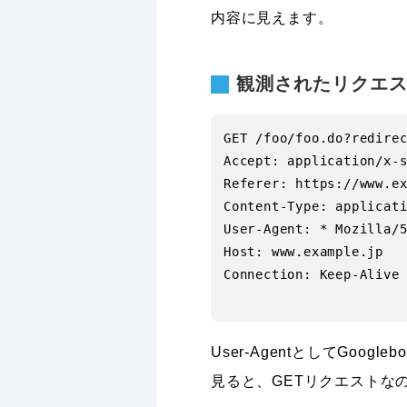
内容に見えます。
観測されたリクエス
GET /foo/foo.do?redire
Accept: application/x-s
Referer: https://www.e
Content-Type: applicati
User-Agent: * Mozilla/5
Host: www.example.jp

Connection: Keep-Alive

User-AgentとしてGo
見ると、GETリクエストなのに