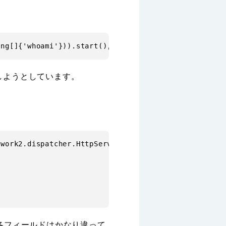
実行しようとしています。
work2.dispatcher.HttpServletRequest'),%23p%3d(%23re
各フィールドはかなり違って