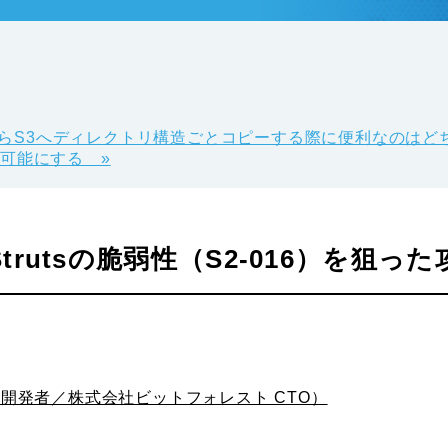
。EC2からS3へディレクトリ構造ごとコピーする際に便利なのは
ト可能にする »
 Strutsの脆弱性（S2-016）を狙
cutum開発者／株式会社ビットフォレスト CTO）