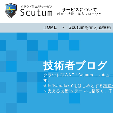
サービスについて
料金・機能・導入フローなど
HOME
>
Scutumを支える技術
技術者ブログ
クラウド型WAF「Scutum（スキュ
す。
金床“Kanatoko”をはじめとする
株式
を支える技術”をテーマに幅広く、