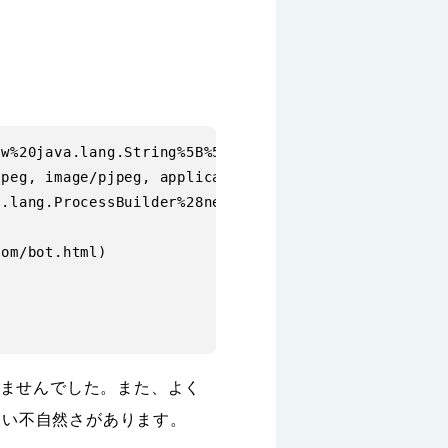
w%20java.lang.String%5B%5D%7B%27whoami%27%7D%29%29.
peg, image/pjpeg, application/vnd.ms-excel, applica
.lang.ProcessBuilder%28new%20java.lang.String[]{%27
om/bot.html)

はありませんでした。また、よく
ドらしい不自然さがあります。