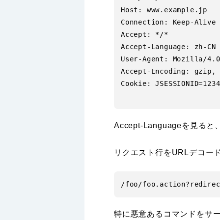
Host: www.example.jp

Connection: Keep-Alive

Accept: */*

Accept-Language: zh-CN

User-Agent: Mozilla/4.0
Accept-Encoding: gzip, 
Cookie: JSESSIONID=1234
Accept-Languag
リクエスト行をURLデコー
特に悪意あるコマンドをサ