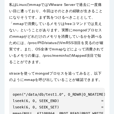
私はLinuxのmmapでは
VMware Serverで過去に一度痛
い目に遭っており、
今回はそのときの経験が生きること
になりそうです。まず気をつけるべきこととして、
「mmapで消費しているメモリはfreeコマンドでは見え
ない」ということがあります。実際にmongodプロセス
のmmapがどれだけのメモリを消費しているかを調べる
ためには、/proc/PID/statusのVmRSS項目を見るのが確
実です。また、OS全体でmmapなどによって消費されて
いるメモリの量は、/proc/meminfoのMapped項目で知
ることができます。
straceを使ってmongodプロセスを追ってみると、以下
のようにmmapを呼び出していることが確認できます。
open("/data/db/test1.0", O_RDWR|O_NOATIME) = 6
lseek(6, 0, SEEK_END)                   = 6710
lseek(6, 0, SEEK_SET)                   = 0   