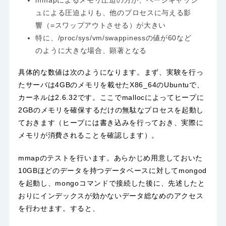
mmapによるメモリ圧迫の方が、ページキャッシ
ュによる圧迫よりも、他のプロセスに与える影
響（=スワップアウトさせる）が大きい
特に、/proc/sys/vm/swappinessの値が60など
のように大きな場合、顕著となる
具体的な数値は次のようになります。まず、実験を行っ
たサーバは4GBのメモリを載せたX86_64のUbuntuで、
カーネルは2.6.32です。ここでmallocによってヒープに
2GBのメモリを確保するだけの無駄なプロセスを起動し
ておきます（ヒープには書き込みを行っておき、実際に
メモリが消費されることを確認します）。
mmapのテストを行います。あらかじめ用意しておいた
10GBほどのデータを持つデータベースに対してmongod
を起動し、mongoコマンドで接続した後に、先述したと
おりにインデックスが効かないデータ総なめのアクセス
を行わせます。すると、