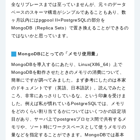
全なリプレースまでは至っていませんが、元々のデータ
ベースのスキーマ構造がシンプルであることもあり、数
ヶ月以内にはpgpool II+PostgreSQLの部分を
MongoDB（Replica Sets）で置き換えることができるの
ではないかと思っています。
MongoDBにとっての「メモリ使用量」
MongoDBを導入するにあたり、Linux(X86_64）上で
MongoDBを動作させたときのメモリの消費について、
簡単にですが調べてみました。まず参考にしたのは本家
のドキュメントです（
英語
、
日本語訳
）。読んでみたと
ころ、非常にあっさりしているな、という印象を受けま
した。例えば私が慣れているPostgreSQLでは、メモリ
をどのくらい割り当てるかについてはいくつかの設定項
目があり、サーバ上でpostgresプロセス間で共有するメ
モリや、ソート時にワークスペースとして使うメモリの
量などを指定することができます。MongoDBでは基本