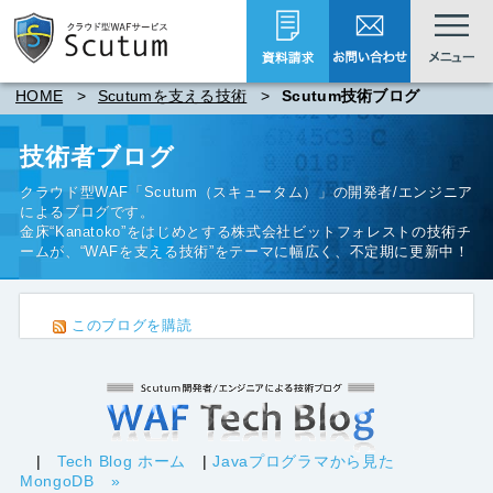
HOME
>
Scutumを支える技術
>
Scutum技術ブログ
技術者ブログ
クラウド型WAF「Scutum（スキュータム）」
の開発者/エンジニア
によるブログです。
金床“Kanatoko”をはじめとする
株式会社ビットフォレスト
の技術チ
ームが、“WAFを支える技術”をテーマに幅広く、不定期に更新中！
このブログを購読
|
Tech Blog ホーム
|
Javaプログラマから見た
MongoDB »