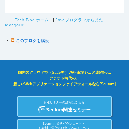
|
Tech Blog ホーム
|
Javaプログラマから見た
MongoDB »
このブログを購読
国内のクラウド型（SaaS型）WAF市場シェア連続No.1
クラウド時代の、
新しいWebアプリケーションファイアウォールなら[Scutum]
各種セミナーの詳細はこちら
Scutum関連セミナー
Scutumの資料ダウンロード・
紙資料ご送付のお申し込みはこちら